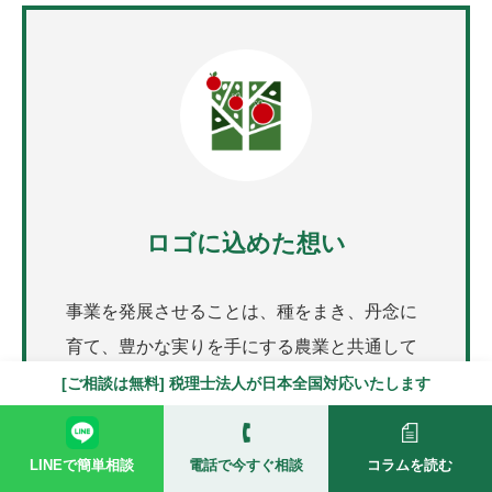
ロゴに込めた想い
事業を発展させることは、種をまき、丹念に
育て、豊かな実りを手にする農業と共通して
います。
[ご相談は無料] 税理士法人が日本全国対応いたします
皆様のビジネスが果実の豊富なリンゴの木の
ように、多くの実りをもたらすことを心から
LINEで簡単相談
電話で今すぐ相談
コラムを読む
願っています。